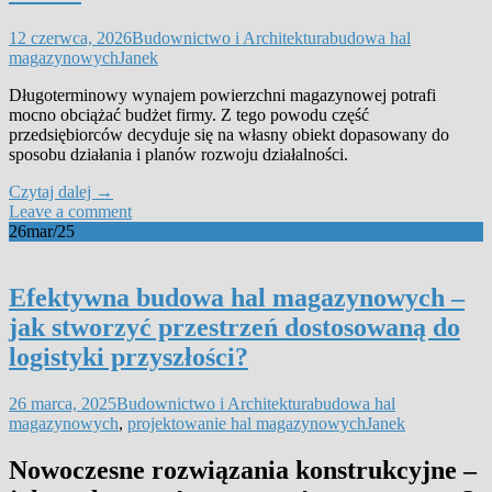
12 czerwca, 2026
Budownictwo i Architektura
budowa hal
magazynowych
Janek
Długoterminowy wynajem powierzchni magazynowej potrafi
mocno obciążać budżet firmy. Z tego powodu część
przedsiębiorców decyduje się na własny obiekt dopasowany do
sposobu działania i planów rozwoju działalności.
Czytaj dalej
→
Leave a comment
26
mar/25
Efektywna budowa hal magazynowych –
jak stworzyć przestrzeń dostosowaną do
logistyki przyszłości?
26 marca, 2025
Budownictwo i Architektura
budowa hal
magazynowych
,
projektowanie hal magazynowych
Janek
Nowoczesne rozwiązania konstrukcyjne –