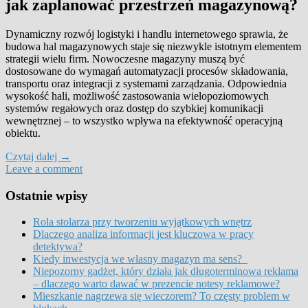
jak zaplanować przestrzeń magazynową?
Dynamiczny rozwój logistyki i handlu internetowego sprawia, że
budowa hal magazynowych staje się niezwykle istotnym elementem
strategii wielu firm. Nowoczesne magazyny muszą być
dostosowane do wymagań automatyzacji procesów składowania,
transportu oraz integracji z systemami zarządzania. Odpowiednia
wysokość hali, możliwość zastosowania wielopoziomowych
systemów regałowych oraz dostęp do szybkiej komunikacji
wewnętrznej – to wszystko wpływa na efektywność operacyjną
obiektu.
Czytaj dalej
→
Leave a comment
Ostatnie wpisy
Rola stolarza przy tworzeniu wyjątkowych wnętrz
Dlaczego analiza informacji jest kluczowa w pracy
detektywa?
Kiedy inwestycja we własny magazyn ma sens?
Niepozorny gadżet, który działa jak długoterminowa reklama
– dlaczego warto dawać w prezencie notesy reklamowe?
Mieszkanie nagrzewa się wieczorem? To częsty problem w