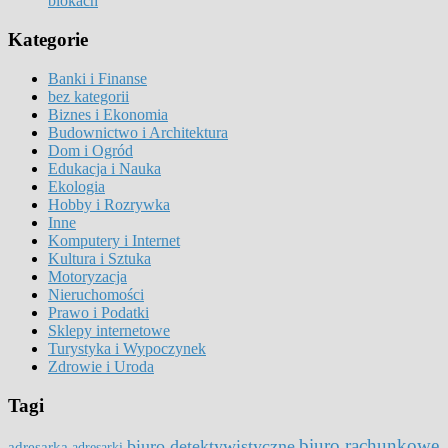
blokach
Kategorie
Banki i Finanse
bez kategorii
Biznes i Ekonomia
Budownictwo i Architektura
Dom i Ogród
Edukacja i Nauka
Ekologia
Hobby i Rozrywka
Inne
Komputery i Internet
Kultura i Sztuka
Motoryzacja
Nieruchomości
Prawo i Podatki
Sklepy internetowe
Turystyka i Wypoczynek
Zdrowie i Uroda
Tagi
biuro rachunkowe
biuro detektywistyczne
adresarka
adresarki