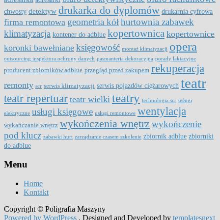
drukarka do dyplomów
detektyw
chwosty
drukarnia cyfrowa
geometria kół
hurtownia zabawek
firma remontowa
kopertownica
klimatyzacja
kopertownice
kontener do adblue
opera
księgowość
koronki bawełniane
montaż klimatyzacji
outsourcing inspektora ochrony danych
pasmanteria dekoracyjna
porady laktacyjne
rekuperacja
producent zbiorników adblue
przegląd przed zakupem
teatr
remonty
serwis pojazdów ciężarowych
serwis klimatyzacji
scr
teatry
teatr repertuar
teatr wielki
technologia scr
usługi
wentylacja
usługi księgowe
elektryczne
usługi remontowe
wykończenia wnętrz
wykończenie
wykańczanie wnętrz
pod klucz
zbiornik adblue
zbiorniki
zabawki hurt
zarządzanie czasem szkolenie
do adblue
Menu
Home
Kontakt
Copyright © Poligrafia Maszyny
Powered by WordPress
, Designed and Developed by
templatesnext