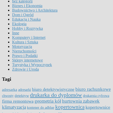
bez kategorii
Biznes i Ekonomia
Budownictwo i Architektura
Dom i Ogród
Edukacja i Nauka
Ekologia
Hobby i Rozrywka
Inne
Komputery i Internet
Kultura i Sztuka
Motoryzacja
Nieruchomości
Prawo i Podatki
Sklepy internetowe
Turystyka i Wypoczynek
Zdrowie i Uroda
Tagi
biuro rachunkowe
biuro detektywistyczne
adresarka
adresarki
drukarka do dyplomów
detektyw
chwosty
drukarnia cyfrowa
geometria kół
hurtownia zabawek
firma remontowa
kopertownica
klimatyzacja
kopertownice
kontener do adblue