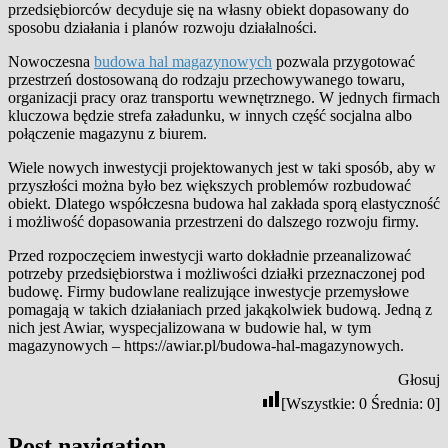
przedsiębiorców decyduje się na własny obiekt dopasowany do
sposobu działania i planów rozwoju działalności.
Nowoczesna
budowa hal magazynowych
pozwala przygotować
przestrzeń dostosowaną do rodzaju przechowywanego towaru,
organizacji pracy oraz transportu wewnętrznego. W jednych firmach
kluczowa będzie strefa załadunku, w innych część socjalna albo
połączenie magazynu z biurem.
Wiele nowych inwestycji projektowanych jest w taki sposób, aby w
przyszłości można było bez większych problemów rozbudować
obiekt. Dlatego współczesna budowa hal zakłada sporą elastyczność
i możliwość dopasowania przestrzeni do dalszego rozwoju firmy.
Przed rozpoczęciem inwestycji warto dokładnie przeanalizować
potrzeby przedsiębiorstwa i możliwości działki przeznaczonej pod
budowę. Firmy budowlane realizujące inwestycje przemysłowe
pomagają w takich działaniach przed jakąkolwiek budową. Jedną z
nich jest Awiar, wyspecjalizowana w budowie hal, w tym
magazynowych – https://awiar.pl/budowa-hal-magazynowych.
Głosuj
[Wszystkie:
0
Średnia:
0
]
Post navigation