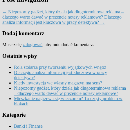
←
Niepozorny gadżet, który działa jak długoterminowa reklama –
dlaczego warto dawać w prezencie notesy reklamowe?
Dlaczego
analiza informacji jest kluczowa w pracy detektywa?
→
Dodaj komentarz
Musisz się
zalogować
, aby móc dodać komentarz.
Ostatnie wpisy
Rola stolarza przy tworzeniu wyjątkowych wnętrz
Dlaczego analiza informacji jest kluczowa w pracy
detektywa?
Kiedy inwestycja we własny magazyn ma sens?
Niepozorny gadżet, który działa jak długoterminowa reklama
– dlaczego warto dawać w prezencie notesy reklamowe?
Mieszkanie nagrzewa się wieczorem? To częsty problem w
blokach
Kategorie
Banki i Finanse