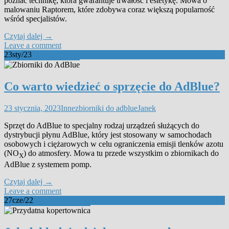
poznać technikę, która gwarantuje trwałość i estetykę. Mowa o
malowaniu Raptorem, które zdobywa coraz większą popularność
wśród specjalistów.
Czytaj dalej
→
Leave a comment
23
sty/23
Co warto wiedzieć o sprzęcie do AdBlue?
23 stycznia, 2023
Inne
zbiorniki do adblue
Janek
Sprzęt do AdBlue to specjalny rodzaj urządzeń służących do
dystrybucji płynu AdBlue, który jest stosowany w samochodach
osobowych i ciężarowych w celu ograniczenia emisji tlenków azotu
(NO
) do atmosfery. Mowa tu przede wszystkim o zbiornikach do
X
AdBlue z systemem pomp.
Czytaj dalej
→
Leave a comment
27
cze/22