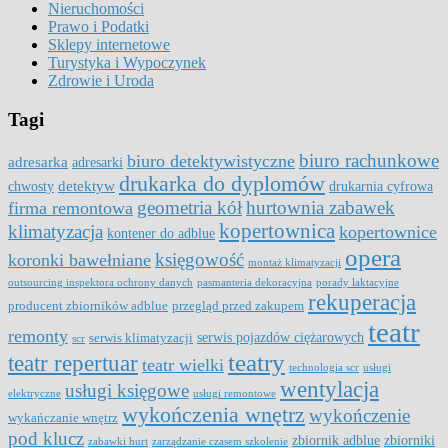
Nieruchomości
Prawo i Podatki
Sklepy internetowe
Turystyka i Wypoczynek
Zdrowie i Uroda
Tagi
biuro rachunkowe
biuro detektywistyczne
adresarka
adresarki
drukarka do dyplomów
detektyw
chwosty
drukarnia cyfrowa
geometria kół
hurtownia zabawek
firma remontowa
kopertownica
klimatyzacja
kopertownice
kontener do adblue
opera
księgowość
koronki bawełniane
montaż klimatyzacji
outsourcing inspektora ochrony danych
pasmanteria dekoracyjna
porady laktacyjne
rekuperacja
producent zbiorników adblue
przegląd przed zakupem
teatr
remonty
serwis pojazdów ciężarowych
serwis klimatyzacji
scr
teatry
teatr repertuar
teatr wielki
technologia scr
usługi
wentylacja
usługi księgowe
elektryczne
usługi remontowe
wykończenia wnętrz
wykończenie
wykańczanie wnętrz
pod klucz
zbiornik adblue
zbiorniki
zabawki hurt
zarządzanie czasem szkolenie