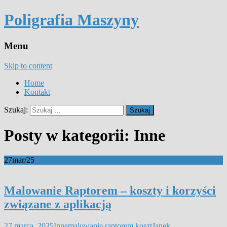
Poligrafia Maszyny
Menu
Skip to content
Home
Kontakt
Szukaj:
Posty w kategorii: Inne
27
mar/25
Malowanie Raptorem – koszty i korzyści
związane z aplikacją
27 marca, 2025
Inne
malowanie raptorem koszt
Janek