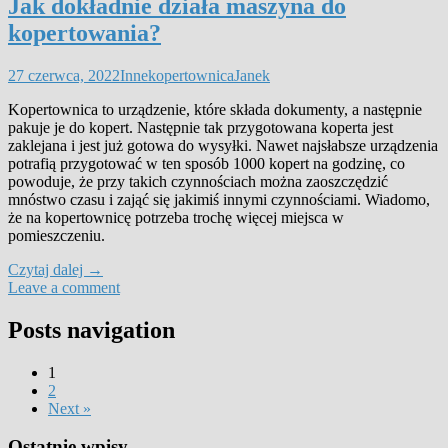
Jak dokładnie działa maszyna do
kopertowania?
27 czerwca, 2022
Inne
kopertownica
Janek
Kopertownica to urządzenie, które składa dokumenty, a następnie
pakuje je do kopert. Następnie tak przygotowana koperta jest
zaklejana i jest już gotowa do wysyłki. Nawet najsłabsze urządzenia
potrafią przygotować w ten sposób 1000 kopert na godzinę, co
powoduje, że przy takich czynnościach można zaoszczędzić
mnóstwo czasu i zająć się jakimiś innymi czynnościami. Wiadomo,
że na kopertownicę potrzeba trochę więcej miejsca w
pomieszczeniu.
Czytaj dalej
→
Leave a comment
Posts navigation
1
2
Next »
Ostatnie wpisy