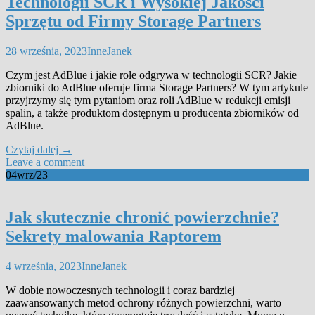
Technologii SCR i Wysokiej Jakości
Sprzętu od Firmy Storage Partners
28 września, 2023
Inne
Janek
Czym jest AdBlue i jakie role odgrywa w technologii SCR? Jakie
zbiorniki do AdBlue oferuje firma Storage Partners? W tym artykule
przyjrzymy się tym pytaniom oraz roli AdBlue w redukcji emisji
spalin, a także produktom dostępnym u producenta zbiorników od
AdBlue.
Czytaj dalej
→
Leave a comment
04
wrz/23
Jak skutecznie chronić powierzchnie?
Sekrety malowania Raptorem
4 września, 2023
Inne
Janek
W dobie nowoczesnych technologii i coraz bardziej
zaawansowanych metod ochrony różnych powierzchni, warto