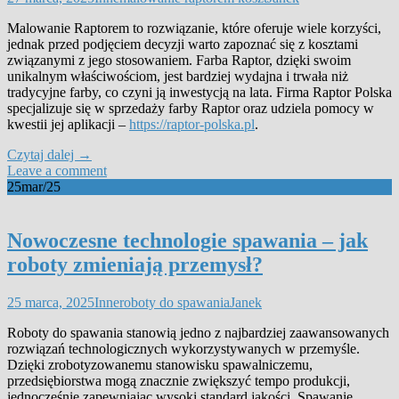
Malowanie Raptorem to rozwiązanie, które oferuje wiele korzyści,
jednak przed podjęciem decyzji warto zapoznać się z kosztami
związanymi z jego stosowaniem. Farba Raptor, dzięki swoim
unikalnym właściwościom, jest bardziej wydajna i trwała niż
tradycyjne farby, co czyni ją inwestycją na lata. Firma Raptor Polska
specjalizuje się w sprzedaży farby Raptor oraz udziela pomocy w
kwestii jej aplikacji –
https://raptor-polska.pl
.
Czytaj dalej
→
Leave a comment
25
mar/25
Nowoczesne technologie spawania – jak
roboty zmieniają przemysł?
25 marca, 2025
Inne
roboty do spawania
Janek
Roboty do spawania stanowią jedno z najbardziej zaawansowanych
rozwiązań technologicznych wykorzystywanych w przemyśle.
Dzięki zrobotyzowanemu stanowisku spawalniczemu,
przedsiębiorstwa mogą znacznie zwiększyć tempo produkcji,
jednocześnie zapewniając wysoki standard jakości. Spawanie