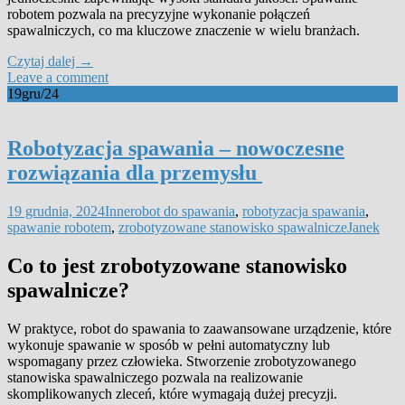
robotem pozwala na precyzyjne wykonanie połączeń
spawalniczych, co ma kluczowe znaczenie w wielu branżach.
Czytaj dalej
→
Leave a comment
19
gru/24
Robotyzacja spawania – nowoczesne
rozwiązania dla przemysłu
19 grudnia, 2024
Inne
robot do spawania
,
robotyzacja spawania
,
spawanie robotem
,
zrobotyzowane stanowisko spawalnicze
Janek
Co to jest zrobotyzowane stanowisko
spawalnicze?
W praktyce, robot do spawania to zaawansowane urządzenie, które
wykonuje spawanie w sposób w pełni automatyczny lub
wspomagany przez człowieka. Stworzenie zrobotyzowanego
stanowiska spawalniczego pozwala na realizowanie
skomplikowanych zleceń, które wymagają dużej precyzji.