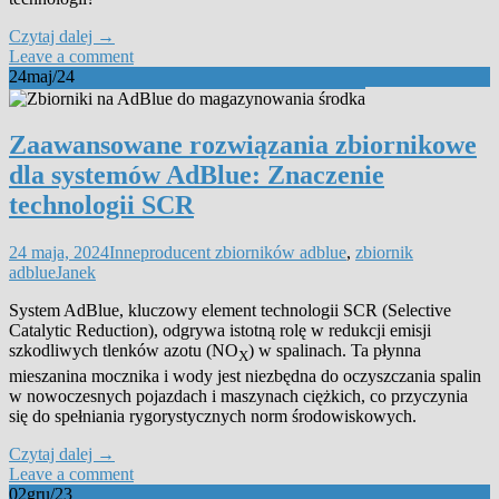
Czytaj dalej
→
Leave a comment
24
maj/24
Zaawansowane rozwiązania zbiornikowe
dla systemów AdBlue: Znaczenie
technologii SCR
24 maja, 2024
Inne
producent zbiorników adblue
,
zbiornik
adblue
Janek
System AdBlue, kluczowy element technologii SCR (Selective
Catalytic Reduction), odgrywa istotną rolę w redukcji emisji
szkodliwych tlenków azotu (NO
) w spalinach. Ta płynna
X
mieszanina mocznika i wody jest niezbędna do oczyszczania spalin
w nowoczesnych pojazdach i maszynach ciężkich, co przyczynia
się do spełniania rygorystycznych norm środowiskowych.
Czytaj dalej
→
Leave a comment
02
gru/23