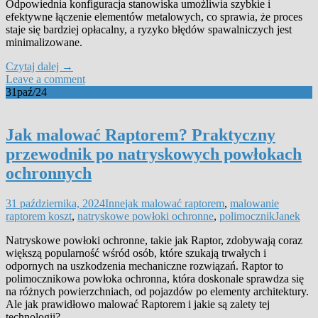
Odpowiednia konfiguracja stanowiska umożliwia szybkie i
efektywne łączenie elementów metalowych, co sprawia, że proces
staje się bardziej opłacalny, a ryzyko błędów spawalniczych jest
minimalizowane.
Czytaj dalej
→
Leave a comment
31
paź/24
Jak malować Raptorem? Praktyczny
przewodnik po natryskowych powłokach
ochronnych
31 października, 2024
Inne
jak malować raptorem
,
malowanie
raptorem koszt
,
natryskowe powłoki ochronne
,
polimocznik
Janek
Natryskowe powłoki ochronne, takie jak Raptor, zdobywają coraz
większą popularność wśród osób, które szukają trwałych i
odpornych na uszkodzenia mechaniczne rozwiązań. Raptor to
polimocznikowa powłoka ochronna, która doskonale sprawdza się
na różnych powierzchniach, od pojazdów po elementy architektury.
Ale jak prawidłowo malować Raptorem i jakie są zalety tej
technologii?