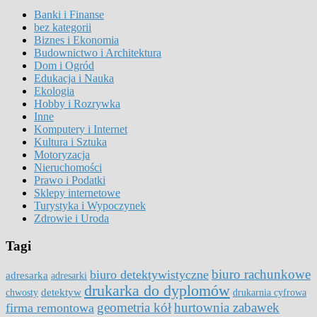
Banki i Finanse
bez kategorii
Biznes i Ekonomia
Budownictwo i Architektura
Dom i Ogród
Edukacja i Nauka
Ekologia
Hobby i Rozrywka
Inne
Komputery i Internet
Kultura i Sztuka
Motoryzacja
Nieruchomości
Prawo i Podatki
Sklepy internetowe
Turystyka i Wypoczynek
Zdrowie i Uroda
Tagi
biuro rachunkowe
biuro detektywistyczne
adresarka
adresarki
drukarka do dyplomów
detektyw
chwosty
drukarnia cyfrowa
geometria kół
hurtownia zabawek
firma remontowa