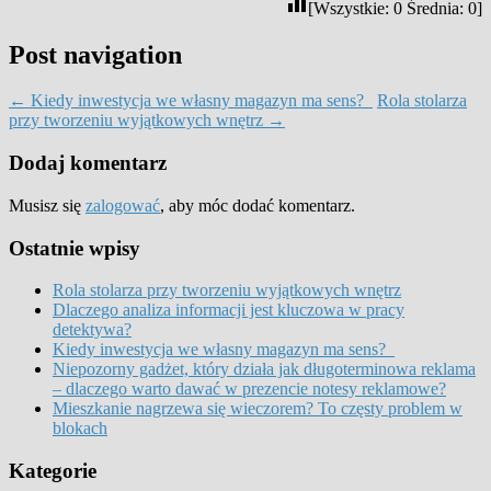
[Wszystkie:
0
Średnia:
0
]
Post navigation
←
Kiedy inwestycja we własny magazyn ma sens?
Rola stolarza
przy tworzeniu wyjątkowych wnętrz
→
Dodaj komentarz
Musisz się
zalogować
, aby móc dodać komentarz.
Ostatnie wpisy
Rola stolarza przy tworzeniu wyjątkowych wnętrz
Dlaczego analiza informacji jest kluczowa w pracy
detektywa?
Kiedy inwestycja we własny magazyn ma sens?
Niepozorny gadżet, który działa jak długoterminowa reklama
– dlaczego warto dawać w prezencie notesy reklamowe?
Mieszkanie nagrzewa się wieczorem? To częsty problem w
blokach
Kategorie