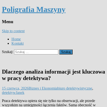
Poligrafia Maszyny
Menu
Skip to content
Home
Kontakt
Szukaj:
Dlaczego analiza informacji jest kluczowa
w pracy detektywa?
15 czerwca, 2026
Biznes i Ekonomia
biuro detektywistyczne
,
detektyw
Janek
Praca detektywa opiera się nie tylko na obserwacji, ale przede
wszystkim na umiejętności łączenia faktów. Sama obecność w