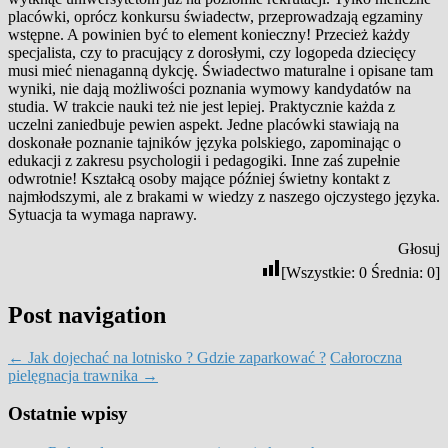
placówki, oprócz konkursu świadectw, przeprowadzają egzaminy
wstępne. A powinien być to element konieczny! Przecież każdy
specjalista, czy to pracujący z dorosłymi, czy logopeda dziecięcy
musi mieć nienaganną dykcję. Świadectwo maturalne i opisane tam
wyniki, nie dają możliwości poznania wymowy kandydatów na
studia. W trakcie nauki też nie jest lepiej. Praktycznie każda z
uczelni zaniedbuje pewien aspekt. Jedne placówki stawiają na
doskonałe poznanie tajników języka polskiego, zapominając o
edukacji z zakresu psychologii i pedagogiki. Inne zaś zupełnie
odwrotnie! Kształcą osoby mające później świetny kontakt z
najmłodszymi, ale z brakami w wiedzy z naszego ojczystego języka.
Sytuacja ta wymaga naprawy.
Głosuj
[Wszystkie:
0
Średnia:
0
]
Post navigation
←
Jak dojechać na lotnisko ? Gdzie zaparkować ?
Całoroczna
pielęgnacja trawnika
→
Ostatnie wpisy