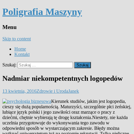
Poligrafia Maszyny
Menu
Skip to content
Home
Kontakt
Szukaj:
Nadmiar niekompetentnych logopedów
13 kwietnia, 2016
Zdrowie i Uroda
Janek
Kierunek studiów, jakim jest logopedia,
cieszy się dużą popularnością. Maturzyści, szczególnie płci żeńskiej,
lubiące język polski i jego zawiłości oraz marzące o pracy z
dziećmi, chętnie wybierają tę drogę kształcenia.
Niestety, nie każda
uczelnia przygotowuje do wykonywania tego zawodu w
odpowiedni sposób w wystarczającym zakresie. Błędy można
wytknąć uniwersytetom już na poziomie rekrutacji. Tylko nieliczne