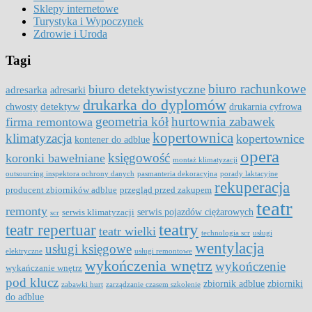
Sklepy internetowe
Turystyka i Wypoczynek
Zdrowie i Uroda
Tagi
biuro rachunkowe
biuro detektywistyczne
adresarka
adresarki
drukarka do dyplomów
detektyw
chwosty
drukarnia cyfrowa
geometria kół
hurtownia zabawek
firma remontowa
kopertownica
klimatyzacja
kopertownice
kontener do adblue
opera
księgowość
koronki bawełniane
montaż klimatyzacji
outsourcing inspektora ochrony danych
pasmanteria dekoracyjna
porady laktacyjne
rekuperacja
producent zbiorników adblue
przegląd przed zakupem
teatr
remonty
serwis pojazdów ciężarowych
serwis klimatyzacji
scr
teatry
teatr repertuar
teatr wielki
technologia scr
usługi
wentylacja
usługi księgowe
elektryczne
usługi remontowe
wykończenia wnętrz
wykończenie
wykańczanie wnętrz
pod klucz
zbiornik adblue
zbiorniki
zabawki hurt
zarządzanie czasem szkolenie
do adblue