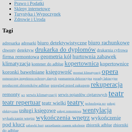
Prawo i Podatki
Sklepy internetowe
Turystyka i Wypoczynek
Zdrowie i Uroda
Tagi
biuro rachunkowe
biuro detektywistyczne
adresarka
adresarki
drukarka do dyplomów
detektyw
chwosty
drukarnia cyfrowa
geometria kół
hurtownia zabawek
firma remontowa
kopertownica
klimatyzacja
kopertownice
kontener do adblue
opera
księgowość
koronki bawełniane
montaż klimatyzacji
outsourcing inspektora ochrony danych
pasmanteria dekoracyjna
porady laktacyjne
rekuperacja
producent zbiorników adblue
przegląd przed zakupem
teatr
remonty
serwis pojazdów ciężarowych
serwis klimatyzacji
scr
teatry
teatr repertuar
teatr wielki
technologia scr
usługi
wentylacja
usługi księgowe
elektryczne
usługi remontowe
wykończenia wnętrz
wykończenie
wykańczanie wnętrz
pod klucz
zbiornik adblue
zbiorniki
zabawki hurt
zarządzanie czasem szkolenie
do adblue