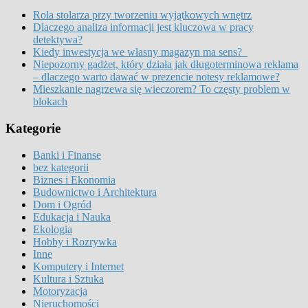
Rola stolarza przy tworzeniu wyjątkowych wnętrz
Dlaczego analiza informacji jest kluczowa w pracy
detektywa?
Kiedy inwestycja we własny magazyn ma sens?
Niepozorny gadżet, który działa jak długoterminowa reklama
– dlaczego warto dawać w prezencie notesy reklamowe?
Mieszkanie nagrzewa się wieczorem? To częsty problem w
blokach
Kategorie
Banki i Finanse
bez kategorii
Biznes i Ekonomia
Budownictwo i Architektura
Dom i Ogród
Edukacja i Nauka
Ekologia
Hobby i Rozrywka
Inne
Komputery i Internet
Kultura i Sztuka
Motoryzacja
Nieruchomości